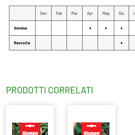
Gen
Feb
Mar
Apr
Mag
Giu
Semina
♦
♦
♦
Raccolta
♦
PRODOTTI CORRELATI