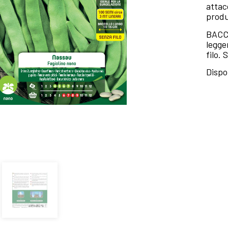
attac
produ
BACCE
legge
filo.
Dispo