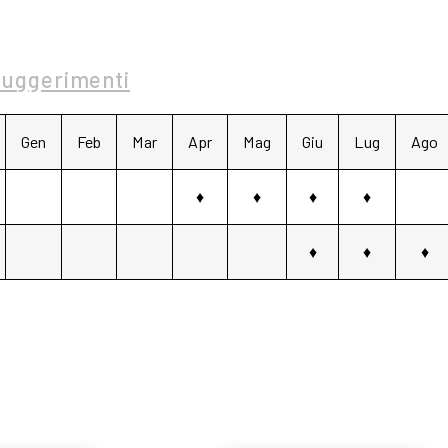
Suggerimenti
Gen
Feb
Mar
Apr
Mag
Giu
Lug
Ago
♦
♦
♦
♦
♦
♦
♦