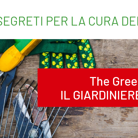
 SEGRETI PER LA CURA D
The Gree
IL GIARDINIE