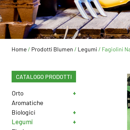
Home
/
Prodotti Blumen
/
Legumi
/ Fagiolini N
CATALOGO PRODOTTI
Orto
Aromatiche
Biologici
Legumi