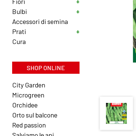
Fiori
Bulbi
Accessori di semina
Prati
Cura
SHOP ONLINE
City Garden
Microgreen
Orchidee
Orto sul balcone
Red passion
Salviamo le api