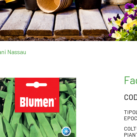
ani Nassau
Fa
COD
TIPO
EPOC
COLT
PIANT