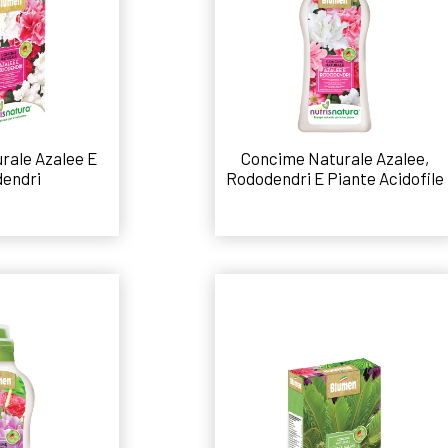
rale Azalee E
Concime Naturale Azalee,
endri
Rododendri E Piante Acidofile
 tutto
Leggi tutto