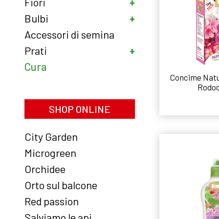
Fiori
Bulbi
Accessori di semina
Prati
Cura
Concime Natu
Rodod
SHOP ONLINE
Leggi
City Garden
Microgreen
Orchidee
Orto sul balcone
Red passion
Salviamo le api