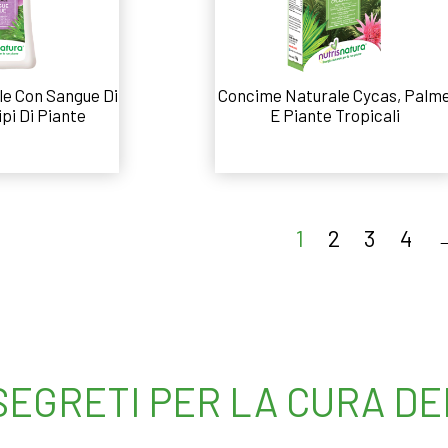
e Con Sangue Di
Concime Naturale Cycas, Palm
ipi Di Piante
E Piante Tropicali
 tutto
Leggi tutto
1
2
3
4
 SEGRETI PER LA CURA D