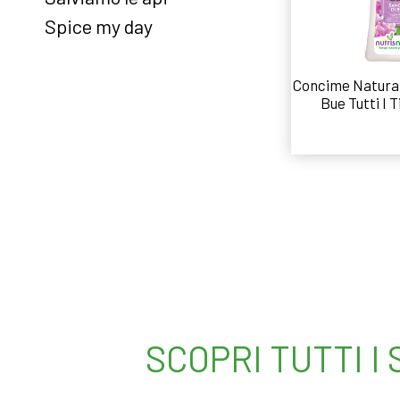
Spice my day
Concime Natural
Bue Tutti I T
Leggi
SCOPRI TUTTI I