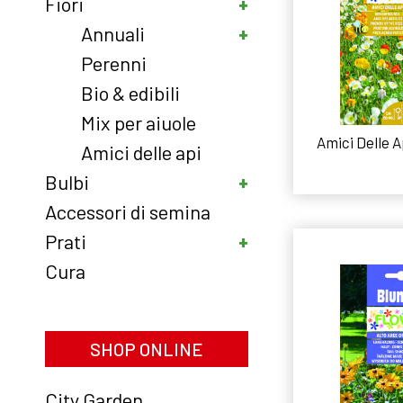
Fiori
Annuali
Perenni
Bio & edibili
Mix per aiuole
Amici Delle Ap
Amici delle api
Bulbi
Leggi
Accessori di semina
Prati
Cura
SHOP ONLINE
City Garden