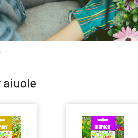
e
 aiuole