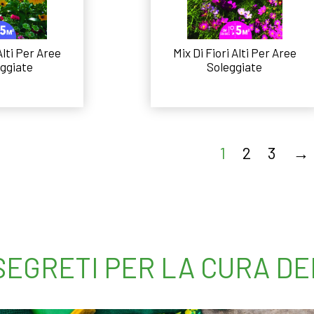
Alti Per Aree
Mix Di Fiori Alti Per Aree
ggiate
Soleggiate
 tutto
Leggi tutto
1
2
3
→
 SEGRETI PER LA CURA D