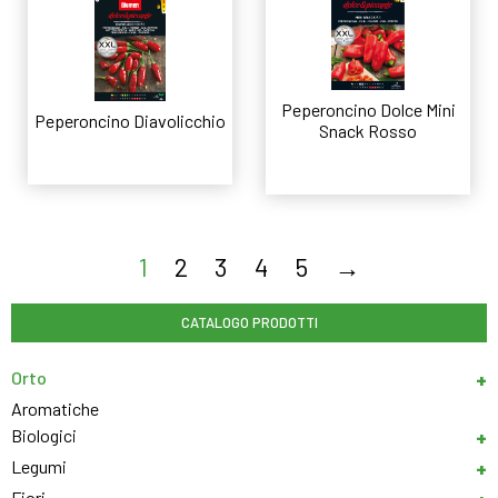
Peperoncino Dolce Mini
Peperoncino Diavolicchio
Snack Rosso
Leggi tutto
Leggi tutto
1
2
3
4
5
→
CATALOGO PRODOTTI
Orto
Aromatiche
Biologici
Legumi
Fiori