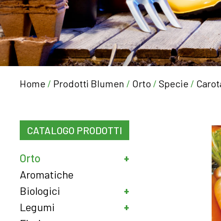
Home
/
Prodotti Blumen
/
Orto
/
Specie
/
Carot
CATALOGO PRODOTTI
Orto
Aromatiche
Biologici
Legumi