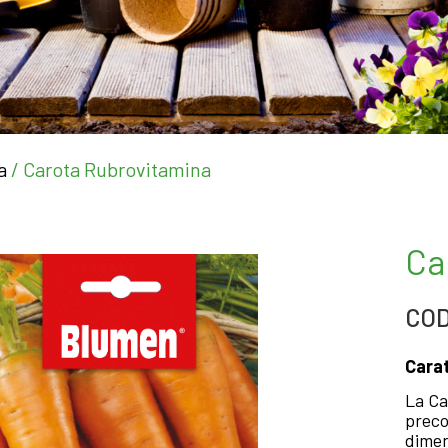
a
/ Carota Rubrovitamina
Ca
COD
Carat
La Ca
preco
dimen