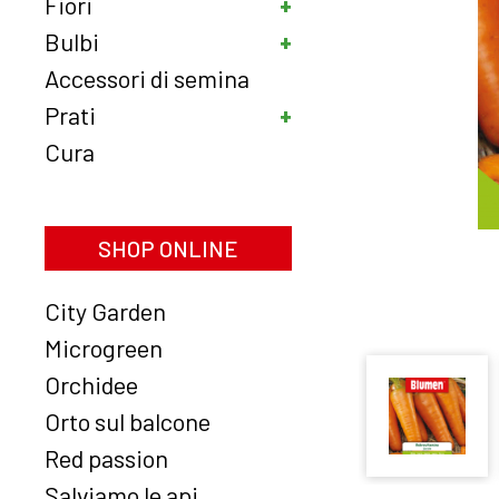
Fiori
Bulbi
Accessori di semina
Prati
Cura
SHOP ONLINE
City Garden
Microgreen
Orchidee
Orto sul balcone
Red passion
Salviamo le api