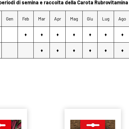
 periodi di semina e raccolta della Carota Rubrovitamina
Gen
Feb
Mar
Apr
Mag
Giu
Lug
Ago
♦
♦
♦
♦
♦
♦
♦
♦
♦
♦
♦
♦
♦