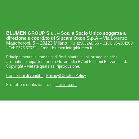
BLUMEN GROUP S.r.l. – Soc. a Socio Unico soggetta a
direzione e coord.to di Sipcam Oxon S.p.A –
Via Lorenzo
Mascheroni, 5 – 20123 Milano
P.I. 12968240155 – C.F. 01934301209
– Tel:
0523 573211
– Email:
blumen.info@blumen.it
Principalmente le immagini di fiori, piante, bulbi, ortaggi ed erbe
aromatiche appartengono a Floramedia BV ed Edizioni Barzanti s.r.l. –
Copyright – vietata qualsiasi riproduzione.
Condizioni di vendita
–
Privacy&Cookie Policy
Prodotto e confezionato da
labirinto.net