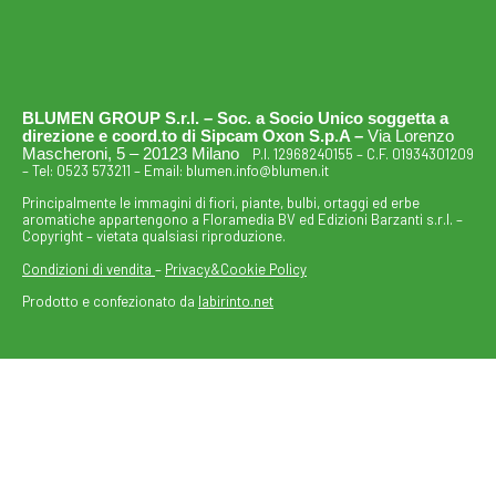
BLUMEN GROUP S.r.l. – Soc. a Socio Unico soggetta a
direzione e coord.to di Sipcam Oxon S.p.A –
Via Lorenzo
Mascheroni, 5 – 20123 Milano
P.I. 12968240155 – C.F. 01934301209
– Tel:
0523 573211
– Email:
blumen.info@blumen.it
Principalmente le immagini di fiori, piante, bulbi, ortaggi ed erbe
aromatiche appartengono a Floramedia BV ed Edizioni Barzanti s.r.l. –
Copyright – vietata qualsiasi riproduzione.
Condizioni di vendita
–
Privacy&Cookie Policy
Prodotto e confezionato da
labirinto.net