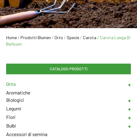
Home
/
Prodotti Blumen
/
Orto
/
Specie
/
Carota
/ Carota Lunga Di
Berlicum
CATALOGO PRODOTTI
Orto
Aromatiche
Biologici
Legumi
Fiori
Bulbi
Accessori di semina