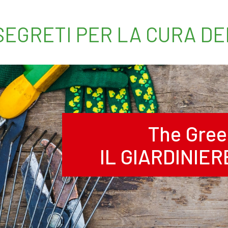
 SEGRETI PER LA CURA D
The Gree
IL GIARDINIE