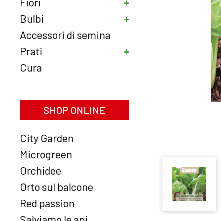
Fiori
Bulbi
Accessori di semina
Prati
Cura
SHOP ONLINE
City Garden
Microgreen
Orchidee
Orto sul balcone
Red passion
Salviamo le api