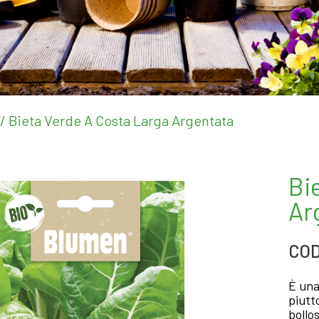
/ Bieta Verde A Costa Larga Argentata
Bi
Ar
COD
È una
piutt
bollo