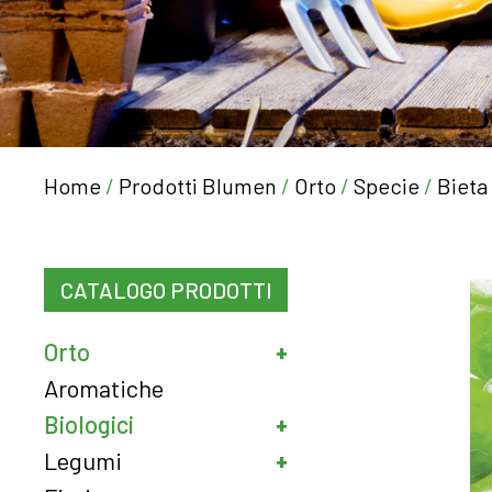
Home
/
Prodotti Blumen
/
Orto
/
Specie
/
Bieta
CATALOGO PRODOTTI
Orto
Aromatiche
Biologici
Legumi