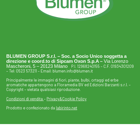
BLUMEN GROUP S.r.l. – Soc. a Socio Unico soggetta a
direzione e coord.to di Sipcam Oxon S.p.A –
Via Lorenzo
Mascheroni, 5 – 20123 Milano
P.I. 12968240155 – C.F. 01934301209
– Tel:
0523 573211
– Email:
blumen.info@blumen.it
Principalmente le immagini di fiori, piante, bulbi, ortaggi ed erbe
aromatiche appartengono a Floramedia BV ed Edizioni Barzanti s.r.l. –
Copyright – vietata qualsiasi riproduzione.
Condizioni di vendita
–
Privacy&Cookie Policy
Prodotto e confezionato da
labirinto.net