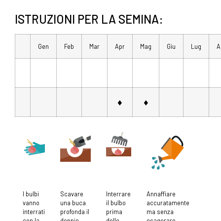
ISTRUZIONI PER LA SEMINA:
Gen
Feb
Mar
Apr
Mag
Giu
Lug
A
♦
♦
I bulbi
Scavare
Interrare
Annaffiare
vanno
una buca
il bulbo
accuratamente
interrati
profonda il
prima
ma senza
con la
doppio
delle
esagerare,