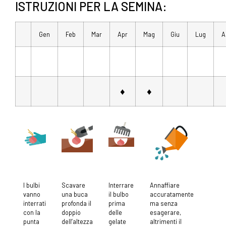
ISTRUZIONI PER LA SEMINA:
Gen
Feb
Mar
Apr
Mag
Giu
Lug
A
♦
♦
I bulbi
Scavare
Interrare
Annaffiare
vanno
una buca
il bulbo
accuratamente
interrati
profonda il
prima
ma senza
con la
doppio
delle
esagerare,
punta
dell’altezza
gelate
altrimenti il