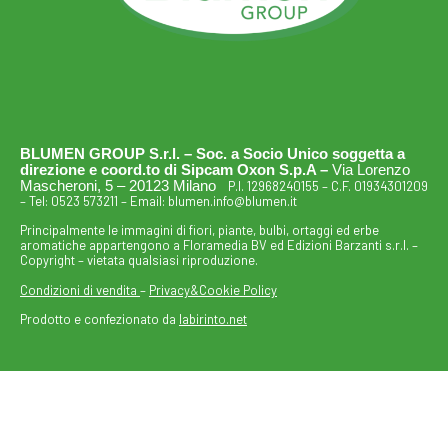
BLUMEN GROUP S.r.l. – Soc. a Socio Unico soggetta a
direzione e coord.to di Sipcam Oxon S.p.A –
Via Lorenzo
Mascheroni, 5 – 20123 Milano
P.I. 12968240155 – C.F. 01934301209
– Tel:
0523 573211
– Email:
blumen.info@blumen.it
Principalmente le immagini di fiori, piante, bulbi, ortaggi ed erbe
aromatiche appartengono a Floramedia BV ed Edizioni Barzanti s.r.l. –
Copyright – vietata qualsiasi riproduzione.
Condizioni di vendita
–
Privacy&Cookie Policy
Prodotto e confezionato da
labirinto.net