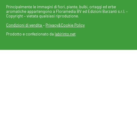
Principalmente le immagini di fiori, piante, bulbi, ortaggi ed erbe
aromatiche appartengono a Floramedia BV ed Edizioni Barzanti s.r.l. –
Copyright – vietata qualsiasi riproduzione.
Condizioni di vendita
–
Privacy&Cookie Policy
Prodotto e confezionato da
labirinto.net