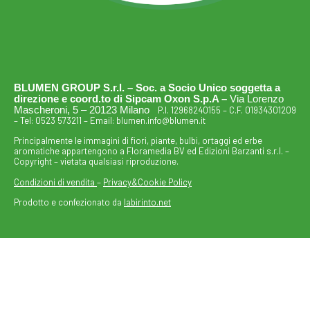
BLUMEN GROUP S.r.l. – Soc. a Socio Unico soggetta a
direzione e coord.to di Sipcam Oxon S.p.A –
Via Lorenzo
Mascheroni, 5 – 20123 Milano
P.I. 12968240155 – C.F. 01934301209
– Tel:
0523 573211
– Email:
blumen.info@blumen.it
Principalmente le immagini di fiori, piante, bulbi, ortaggi ed erbe
aromatiche appartengono a Floramedia BV ed Edizioni Barzanti s.r.l. –
Copyright – vietata qualsiasi riproduzione.
Condizioni di vendita
–
Privacy&Cookie Policy
Prodotto e confezionato da
labirinto.net