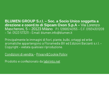
BLUMEN GROUP S.r.l. – Soc. a Socio Unico soggetta a
direzione e coord.to di Sipcam Oxon S.p.A –
Via Lorenzo
Mascheroni, 5 – 20123 Milano
P.I. 12968240155 – C.F. 01934301209
– Tel:
0523 573211
– Email:
blumen.info@blumen.it
Principalmente le immagini di fiori, piante, bulbi, ortaggi ed erbe
aromatiche appartengono a Floramedia BV ed Edizioni Barzanti s.r.l. –
Copyright – vietata qualsiasi riproduzione.
Condizioni di vendita
–
Privacy&Cookie Policy
Prodotto e confezionato da
labirinto.net