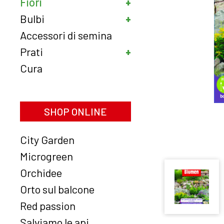
Fiori
Bulbi
Accessori di semina
Prati
Cura
SHOP ONLINE
City Garden
Microgreen
Orchidee
Orto sul balcone
Red passion
Salviamo le api