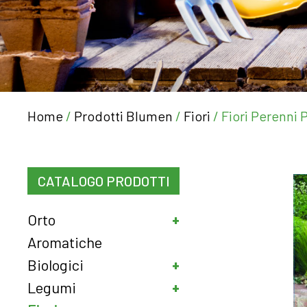
Home
/
Prodotti Blumen
/
Fiori
/ Fiori Perenni 
CATALOGO PRODOTTI
Orto
Aromatiche
Biologici
Legumi