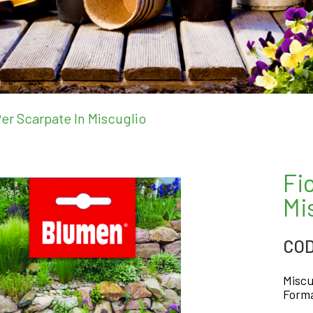
Per Scarpate In Miscuglio
Fi
Mi
COD
Miscu
Forma