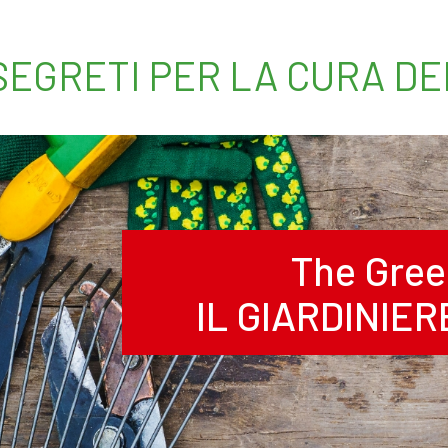
 SEGRETI PER LA CURA D
The Gree
IL GIARDINIE