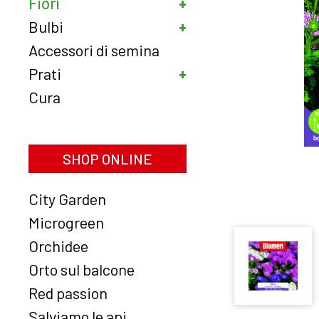
Fiori
Bulbi
Accessori di semina
Prati
Cura
SHOP ONLINE
City Garden
Microgreen
Orchidee
Orto sul balcone
Red passion
Salviamo le api