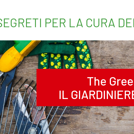
 SEGRETI PER LA CURA D
The Gree
IL GIARDINIE