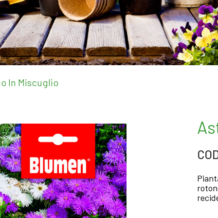
o In Miscuglio
As
COD
Piant
roton
recid