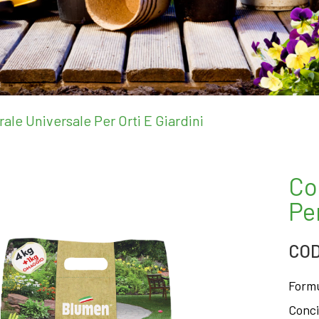
le Universale Per Orti E Giardini
Co
Per
COD
Formu
Conci