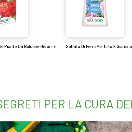
e Piante Da Balcone Gerani E
Solfato Di Ferro Per Orto E Giardino
Leggi tutto
 SEGRETI PER LA CURA D