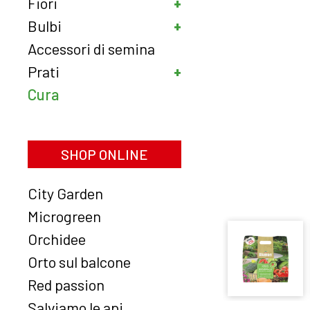
Fiori
Bulbi
Accessori di semina
Prati
Cura
SHOP ONLINE
City Garden
Microgreen
Orchidee
Orto sul balcone
Red passion
Salviamo le api