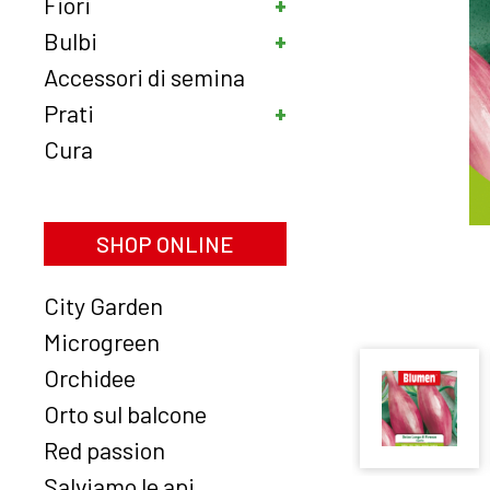
Fiori
Bulbi
Accessori di semina
Prati
Cura
SHOP ONLINE
City Garden
Microgreen
Orchidee
Orto sul balcone
Red passion
Salviamo le api