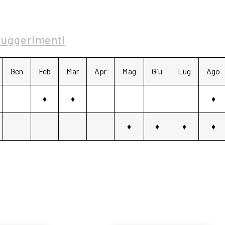
Suggerimenti
Gen
Feb
Mar
Apr
Mag
Giu
Lug
Ago
♦
♦
♦
♦
♦
♦
♦