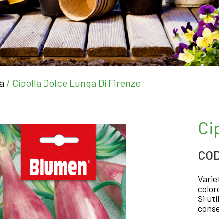
la
/ Cipolla Dolce Lunga Di Firenze
Ci
COD
Varie
color
Si ut
conse