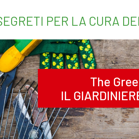
 SEGRETI PER LA CURA D
The Gree
IL GIARDINIE