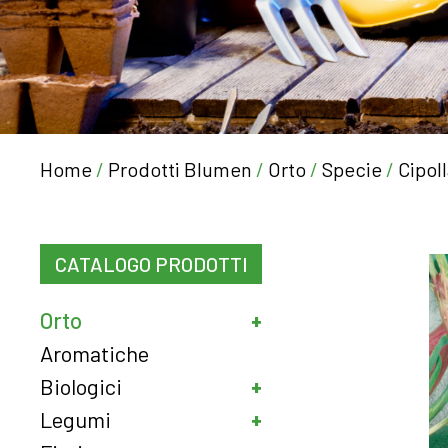
Home
/
Prodotti Blumen
/
Orto
/
Specie
/
Cipol
CATALOGO PRODOTTI
Orto
Aromatiche
Biologici
Legumi