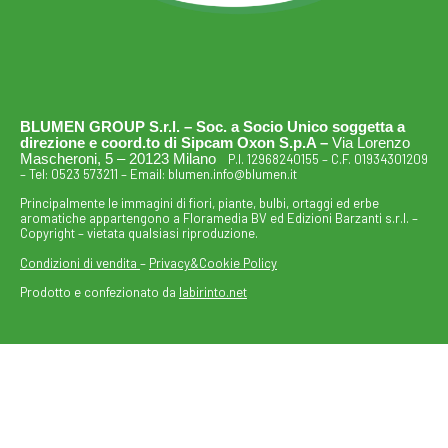
BLUMEN GROUP S.r.l. – Soc. a Socio Unico soggetta a
direzione e coord.to di Sipcam Oxon S.p.A –
Via Lorenzo
Mascheroni, 5 – 20123 Milano
P.I. 12968240155 – C.F. 01934301209
– Tel:
0523 573211
– Email:
blumen.info@blumen.it
Principalmente le immagini di fiori, piante, bulbi, ortaggi ed erbe
aromatiche appartengono a Floramedia BV ed Edizioni Barzanti s.r.l. –
Copyright – vietata qualsiasi riproduzione.
Condizioni di vendita
–
Privacy&Cookie Policy
Prodotto e confezionato da
labirinto.net