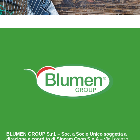
BLUMEN GROUP S.r.l. – Soc. a Socio Unico soggetta a
direzione e coord.to di Sipcam Oxon S.p.A –
Via Lorenzo