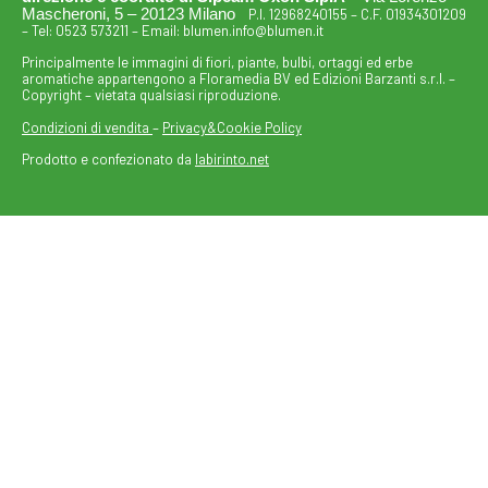
Mascheroni, 5 – 20123 Milano
P.I. 12968240155 – C.F. 01934301209
– Tel:
0523 573211
– Email:
blumen.info@blumen.it
Principalmente le immagini di fiori, piante, bulbi, ortaggi ed erbe
aromatiche appartengono a Floramedia BV ed Edizioni Barzanti s.r.l. –
Copyright – vietata qualsiasi riproduzione.
Condizioni di vendita
–
Privacy&Cookie Policy
Prodotto e confezionato da
labirinto.net