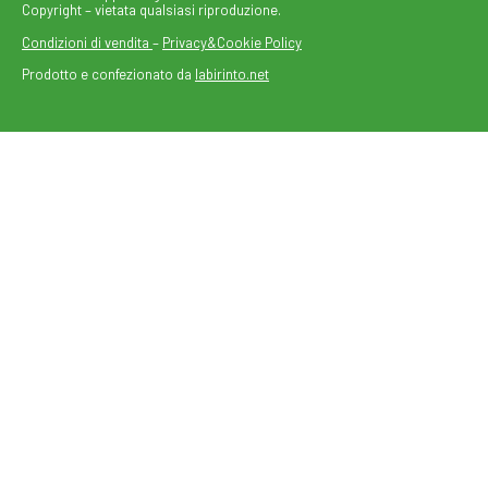
Copyright – vietata qualsiasi riproduzione.
Condizioni di vendita
–
Privacy&Cookie Policy
Prodotto e confezionato da
labirinto.net