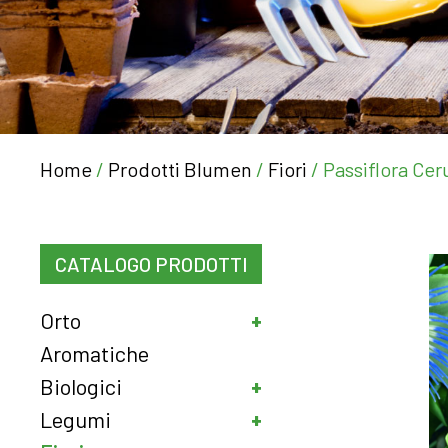
Home
/
Prodotti Blumen
/
Fiori
/ Passiflora Cer
CATALOGO PRODOTTI
Orto
Aromatiche
Biologici
Legumi