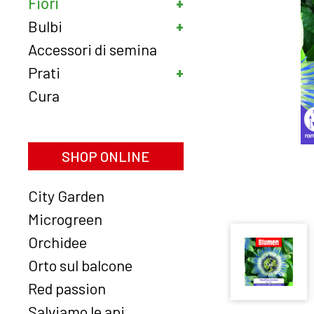
Fiori
Bulbi
Accessori di semina
Prati
Cura
SHOP ONLINE
City Garden
Microgreen
Orchidee
Orto sul balcone
Red passion
Salviamo le api