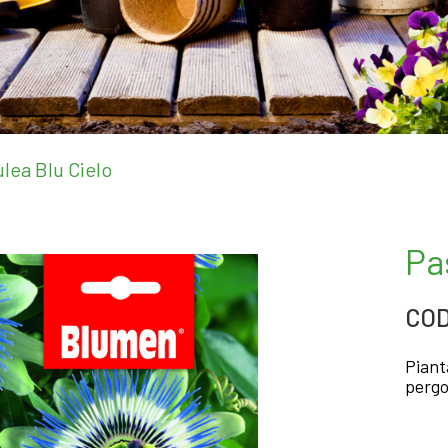
ulea Blu Cielo
Pa
COD
Piant
pergo