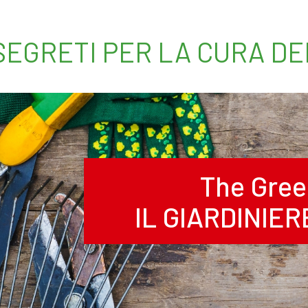
 SEGRETI PER LA CURA D
The Gree
IL GIARDINIE