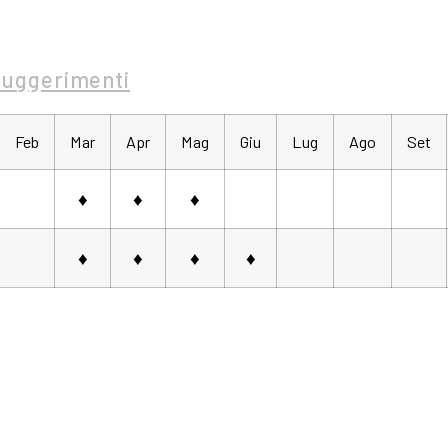
Suggerimenti
Feb
Mar
Apr
Mag
Giu
Lug
Ago
Set
♦
♦
♦
♦
♦
♦
♦