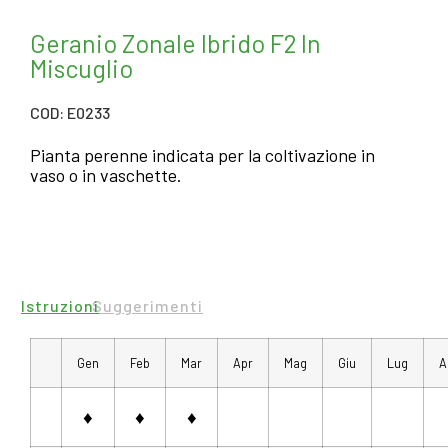
Geranio Zonale Ibrido F2 In
Miscuglio
COD: E0233
Pianta perenne indicata per la coltivazione in
vaso o in vaschette.
Istruzioni
Suggerimenti
Gen
Feb
Mar
Apr
Mag
Giu
Lug
A
♦
♦
♦