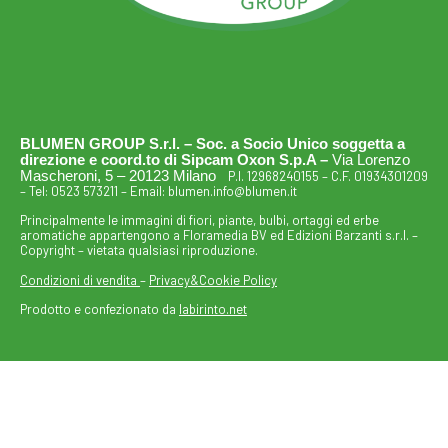
BLUMEN GROUP S.r.l. – Soc. a Socio Unico soggetta a
direzione e coord.to di Sipcam Oxon S.p.A –
Via Lorenzo
Mascheroni, 5 – 20123 Milano
P.I. 12968240155 – C.F. 01934301209
– Tel:
0523 573211
– Email:
blumen.info@blumen.it
Principalmente le immagini di fiori, piante, bulbi, ortaggi ed erbe
aromatiche appartengono a Floramedia BV ed Edizioni Barzanti s.r.l. –
Copyright – vietata qualsiasi riproduzione.
Condizioni di vendita
–
Privacy&Cookie Policy
Prodotto e confezionato da
labirinto.net