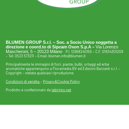
BLUMEN GROUP S.r.l. – Soc. a Socio Unico soggetta a
direzione e coord.to di Sipcam Oxon S.p.A –
Via Lorenzo
Mascheroni, 5 – 20123 Milano
P.I. 12968240155 – C.F. 01934301209
– Tel:
0523 573211
– Email:
blumen.info@blumen.it
Principalmente le immagini di fiori, piante, bulbi, ortaggi ed erbe
aromatiche appartengono a Floramedia BV ed Edizioni Barzanti s.r.l. –
Copyright – vietata qualsiasi riproduzione.
Condizioni di vendita
–
Privacy&Cookie Policy
Prodotto e confezionato da
labirinto.net