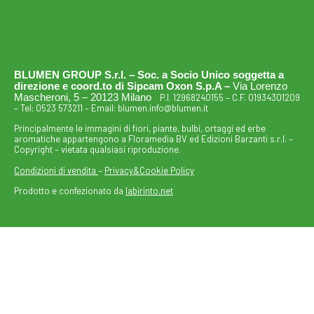
BLUMEN GROUP S.r.l. – Soc. a Socio Unico soggetta a
direzione e coord.to di Sipcam Oxon S.p.A –
Via Lorenzo
Mascheroni, 5 – 20123 Milano
P.I. 12968240155 – C.F. 01934301209
– Tel:
0523 573211
– Email:
blumen.info@blumen.it
Principalmente le immagini di fiori, piante, bulbi, ortaggi ed erbe
aromatiche appartengono a Floramedia BV ed Edizioni Barzanti s.r.l. –
Copyright – vietata qualsiasi riproduzione.
Condizioni di vendita
–
Privacy&Cookie Policy
Prodotto e confezionato da
labirinto.net