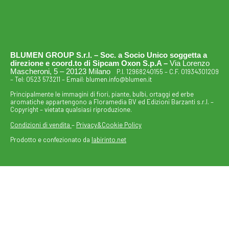
BLUMEN GROUP S.r.l. – Soc. a Socio Unico soggetta a
direzione e coord.to di Sipcam Oxon S.p.A –
Via Lorenzo
Mascheroni, 5 – 20123 Milano
P.I. 12968240155 – C.F. 01934301209
– Tel:
0523 573211
– Email:
blumen.info@blumen.it
Principalmente le immagini di fiori, piante, bulbi, ortaggi ed erbe
aromatiche appartengono a Floramedia BV ed Edizioni Barzanti s.r.l. –
Copyright – vietata qualsiasi riproduzione.
Condizioni di vendita
–
Privacy&Cookie Policy
Prodotto e confezionato da
labirinto.net