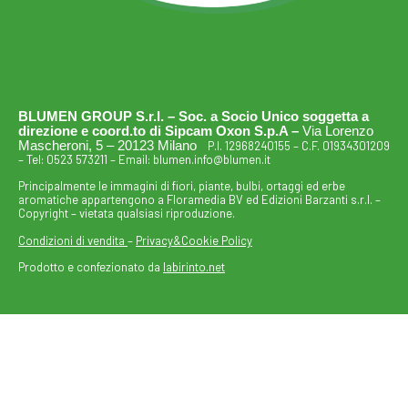
BLUMEN GROUP S.r.l. – Soc. a Socio Unico soggetta a
direzione e coord.to di Sipcam Oxon S.p.A –
Via Lorenzo
Mascheroni, 5 – 20123 Milano
P.I. 12968240155 – C.F. 01934301209
– Tel:
0523 573211
– Email:
blumen.info@blumen.it
Principalmente le immagini di fiori, piante, bulbi, ortaggi ed erbe
aromatiche appartengono a Floramedia BV ed Edizioni Barzanti s.r.l. –
Copyright – vietata qualsiasi riproduzione.
Condizioni di vendita
–
Privacy&Cookie Policy
Prodotto e confezionato da
labirinto.net