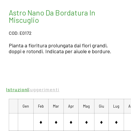
Astro Nano Da Bordatura In
Miscuglio
COD: E0172
Pianta a fioritura prolungata dai fiori grandi,
doppi e rotondi. Indicata per aiuole e bordure.
Istruzioni
Suggerimenti
Gen
Feb
Mar
Apr
Mag
Giu
Lug
A
♦
♦
♦
♦
♦
♦