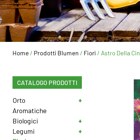
Home
/
Prodotti Blumen
/
Fiori
/ Astro Della Ci
CATALOGO PRODOTTI
Orto
Aromatiche
Biologici
Legumi