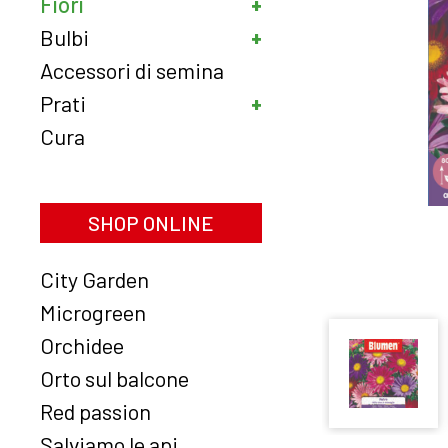
Fiori
Bulbi
Accessori di semina
Prati
Cura
SHOP ONLINE
City Garden
Microgreen
Orchidee
Orto sul balcone
Red passion
Salviamo le api