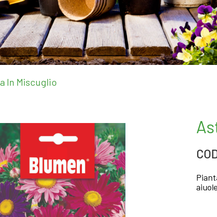
na In Miscuglio
As
COD
Piant
aiuol