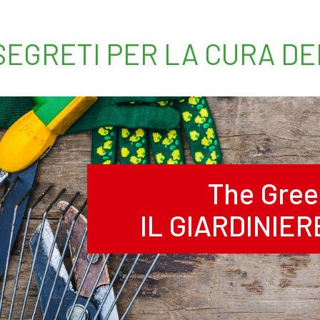
 SEGRETI PER LA CURA D
The Gree
IL GIARDINIE