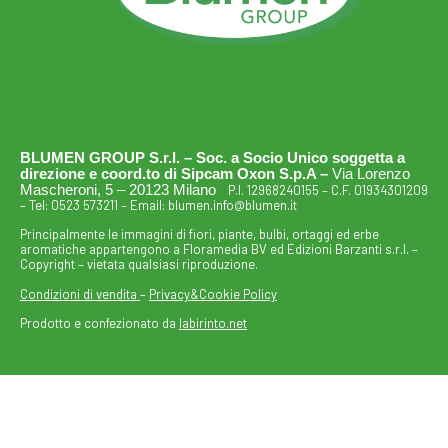
BLUMEN GROUP S.r.l. – Soc. a Socio Unico soggetta a
direzione e coord.to di Sipcam Oxon S.p.A –
Via Lorenzo
Mascheroni, 5 – 20123 Milano
P.I. 12968240155 – C.F. 01934301209
– Tel:
0523 573211
– Email:
blumen.info@blumen.it
Principalmente le immagini di fiori, piante, bulbi, ortaggi ed erbe
aromatiche appartengono a Floramedia BV ed Edizioni Barzanti s.r.l. –
Copyright – vietata qualsiasi riproduzione.
Condizioni di vendita
–
Privacy&Cookie Policy
Prodotto e confezionato da
labirinto.net