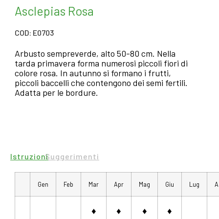
Asclepias Rosa
COD: E0703
Arbusto sempreverde, alto 50-80 cm. Nella
tarda primavera forma numerosi piccoli fiori di
colore rosa. In autunno si formano i frutti,
piccoli baccelli che contengono dei semi fertili.
Adatta per le bordure.
Istruzioni
Suggerimenti
Gen
Feb
Mar
Apr
Mag
Giu
Lug
A
♦
♦
♦
♦