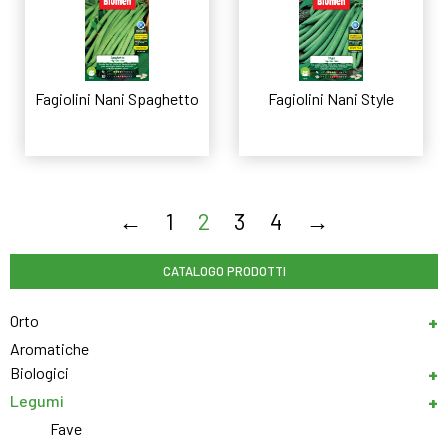
Fagiolini Nani Spaghetto
Fagiolini Nani Style
Leggi tutto
Leggi tutto
←
1
2
3
4
→
CATALOGO PRODOTTI
Orto
Aromatiche
Biologici
Legumi
Fave