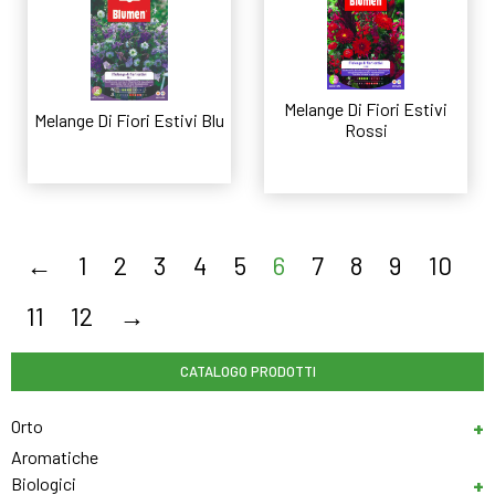
Melange Di Fiori Estivi
Melange Di Fiori Estivi Blu
Rossi
Leggi tutto
Leggi tutto
←
1
2
3
4
5
6
7
8
9
10
11
12
→
CATALOGO PRODOTTI
Orto
Aromatiche
Biologici